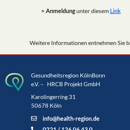
> Anmeldung
unter diesem
Link
Weitere Informationen entnehmen Sie bi
Gesundheitsregion KölnBonn
e.V. – HRCB Projekt GmbH
Karolingerring 31
50678 Köln
info@health-region.de
0221 / 126 06 43 0