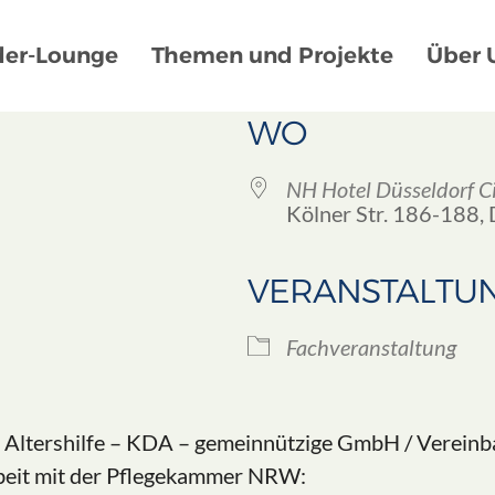
der-Lounge
Themen und Projekte
Über 
WO
NH Hotel Düsseldorf C
Kölner Str. 186-188,
VERANSTALTU
le Kalender
iCalendar
Fachveranstaltung
Altershilfe – KDA – gemeinnützige GmbH / Vereinba
it mit der Pflegekammer NRW: