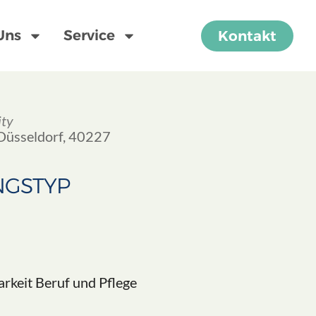
Uns
Service
Kontakt
ity
 Düsseldorf, 40227
NGSTYP
Office 365
Outlook Live
rkeit Beruf und Pflege